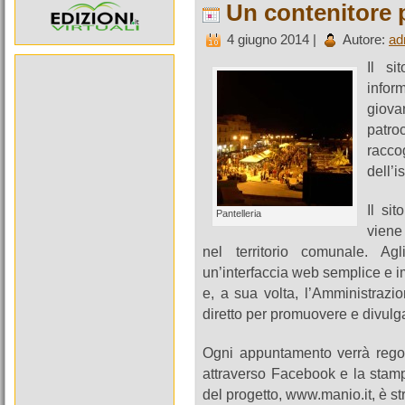
Un contenitore p
4 giugno 2014 |
Autore:
ad
Il si
infor
giova
patroc
racc
dell’i
Il si
Pantelleria
viene 
nel territorio comunale. Agl
un’interfaccia web semplice e i
e, a sua volta, l’Amministraz
diretto per promuovere e divulga
Ogni appuntamento verrà regola
attraverso Facebook e la stamp
del progetto, www.manio.it, è str