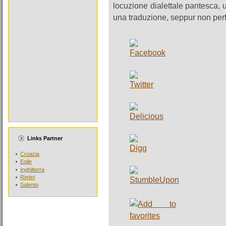
locuzione dialettale pantesca, u
una traduzione, seppur non perf
Links Partner
Croazia
Eolie
Inghilterra
Rimini
Salento