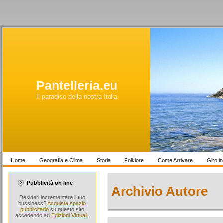
Pantelleria.eu
Il paradiso della nostra Italia
Home
Geografia e Clima
Storia
Folklore
Come Arrivare
Giro i
Pubblicità on line
Archivio Autore
Desideri incrementare il tuo
bussiness?
Acquista spazio
pubblicitario
su questo sito
accedendo ad
Edizioni Virtuali
.